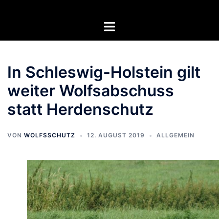
Zum
Inhalt
Menü
springen
umschalten
In Schleswig-Holstein gilt
weiter Wolfsabschuss
statt Herdenschutz
VON
WOLFSSCHUTZ
12. AUGUST 2019
ALLGEMEIN