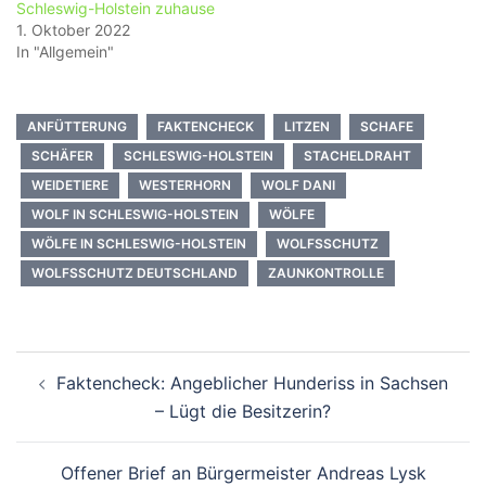
Schleswig-Holstein zuhause
1. Oktober 2022
In "Allgemein"
ANFÜTTERUNG
FAKTENCHECK
LITZEN
SCHAFE
SCHÄFER
SCHLESWIG-HOLSTEIN
STACHELDRAHT
WEIDETIERE
WESTERHORN
WOLF DANI
WOLF IN SCHLESWIG-HOLSTEIN
WÖLFE
WÖLFE IN SCHLESWIG-HOLSTEIN
WOLFSSCHUTZ
WOLFSSCHUTZ DEUTSCHLAND
ZAUNKONTROLLE
Beitragsnavigation
Faktencheck: Angeblicher Hunderiss in Sachsen
– Lügt die Besitzerin?
Offener Brief an Bürgermeister Andreas Lysk