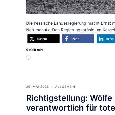
Die hessische Landesregierung macht Ernst mi
Naturschutz. Das Regierungspräsidium Kassel
twittern
teilen
mittei
Gefällt mir:
Wird
geladen …
29. MAI 2026
ALLGEMEIN
Richtigstellung: Wölfe 
verantwortlich für tot