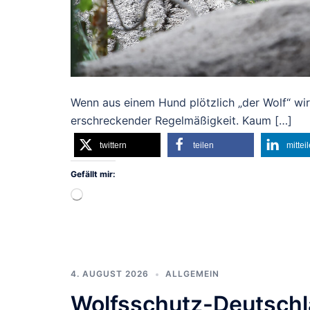
Wenn aus einem Hund plötzlich „der Wolf“ wir
erschreckender Regelmäßigkeit. Kaum […]
twittern
teilen
mittei
Gefällt mir:
Wird
geladen …
4. AUGUST 2026
ALLGEMEIN
Wolfsschutz-Deutschla