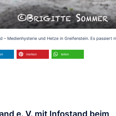
d – Medienhysterie und Hetze in Greifenstein. Es passiert m
len
merken
teilen
nd e. V. mit Infostand beim