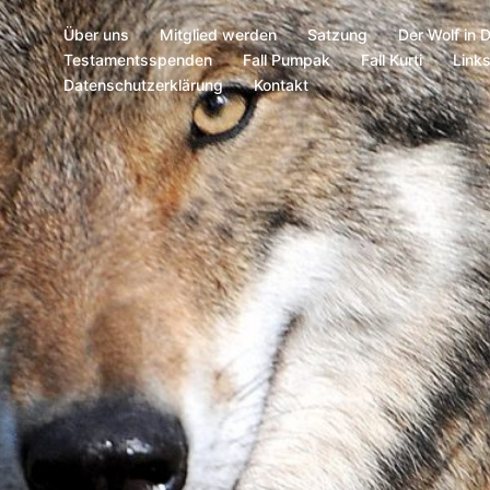
Über uns
Mitglied werden
Satzung
Der Wolf in 
Testamentsspenden
Fall Pumpak
Fall Kurti
Link
Datenschutzerklärung
Kontakt