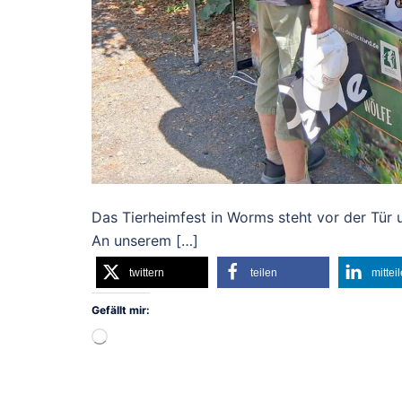
Das Tierheimfest in Worms steht vor der Tür 
An unserem […]
twittern
teilen
mittei
Gefällt mir:
Wird
geladen …