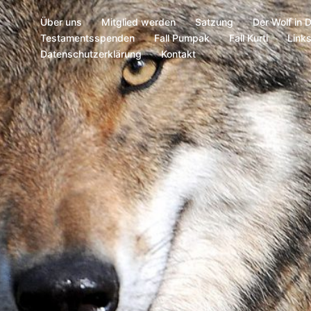
Über uns
Mitglied werden
Satzung
Der Wolf in 
Testamentsspenden
Fall Pumpak
Fall Kurti
Link
Datenschutzerklärung
Kontakt