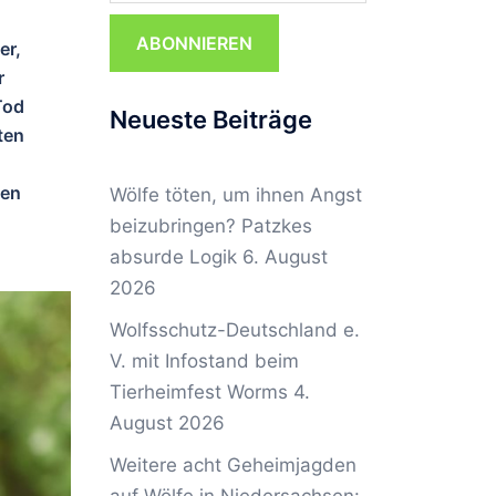
ABONNIEREN
er,
r
Tod
Neueste Beiträge
ten
nen
Wölfe töten, um ihnen Angst
beizubringen? Patzkes
absurde Logik
6. August
2026
Wolfsschutz-Deutschland e.
V. mit Infostand beim
Tierheimfest Worms
4.
August 2026
Weitere acht Geheimjagden