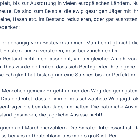
ielt, bis zur Ausrottung in vielen europäischen Ländern. N
ute. Da sind zum Beispiel die ewig gestrigen Jäger mit ih
ine, Hasen etc. im Bestand reduzieren, oder gar ausrotten
edenken:
immer abhängig vom Beutevorkommen. Man benötigt nicht di
t Einstein, um zu verstehen, dass bei zunehmender
r Bestand nicht mehr ausreicht, um bei gleicher Anzahl von
n. Dies würde bedeuten, dass sich Beutegreifer ihre eigene
 Fähigkeit hat bislang nur eine Spezies bis zur Perfektion
uns Menschen gemein: Er geht immer den Weg des geringsten
 Das bedeutet, dass er immer das schwächste Wild jagd, al
häenträger bleiben den Jägern erhalten! Die natürliche Ausle
stand gesunden, die jagdliche Auslese nicht!
nern und Märchenerzählern: Die Schäfer. Interessant ist, d
ss bei uns in Deutschland besonders groß ist. Bei