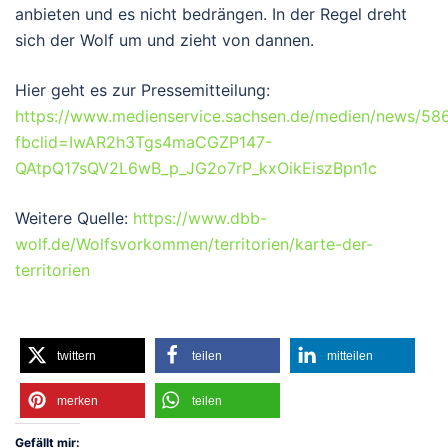
anbieten und es nicht bedrängen. In der Regel dreht
sich der Wolf um und zieht von dannen.
Hier geht es zur Pressemitteilung:
https://www.medienservice.sachsen.de/medien/news/58
fbclid=IwAR2h3Tgs4maCGZP147-
QAtpQ17sQV2L6wB_p_JG2o7rP_kxOikEiszBpn1c
Weitere Quelle:
https://www.dbb-
wolf.de/Wolfsvorkommen/territorien/karte-der-
territorien
twittern
teilen
mitteilen
merken
teilen
Gefällt mir: