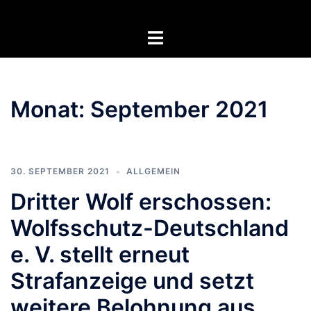
Zum
Inhalt
Menü
springen
umschalten
Monat:
September 2021
30. SEPTEMBER 2021
ALLGEMEIN
Dritter Wolf erschossen:
Wolfsschutz-Deutschland
e. V. stellt erneut
Strafanzeige und setzt
weitere Belohnung aus