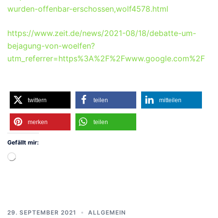
wurden-offenbar-erschossen,wolf4578.html
https://www.zeit.de/news/2021-08/18/debatte-um-
bejagung-von-woelfen?
utm_referrer=https%3A%2F%2Fwww.google.com%2F
twittern
teilen
mitteilen
merken
teilen
Gefällt mir:
Wird
geladen …
29. SEPTEMBER 2021
ALLGEMEIN