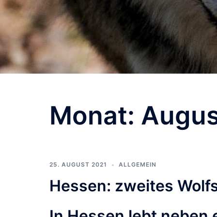
Monat:
Augus
25. AUGUST 2021
ALLGEMEIN
Hessen: zweites Wolfs
In Hessen lebt neben e