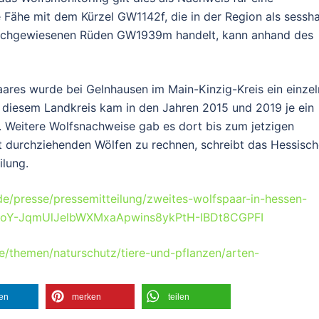
e Fähe mit dem Kürzel GW1142f, die in der Region als sessha
nachgewiesenen Rüden GW1939m handelt, kann anhand des
res wurde bei Gelnhausen im Main-Kinzig-Kreis ein einzel
In diesem Landkreis kam in den Jahren 2015 und 2019 je ein
. Weitere Wolfsnachweise gab es dort bis zum jetzigen
it durchziehenden Wölfen zu rechnen, schreibt das Hessisc
ilung.
de/presse/pressemitteilung/zweites-wolfspaar-in-hessen-
noY-JqmUlJelbWXMxaApwins8ykPtH-IBDt8CGPFI
e/themen/naturschutz/tiere-und-pflanzen/arten-
len
merken
teilen