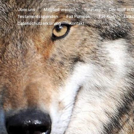
Über uns
Mitglied werden
Satzung
Der Wolf in 
Testamentsspenden
Fall Pumpak
Fall Kurti
Link
Datenschutzerklärung
Kontakt