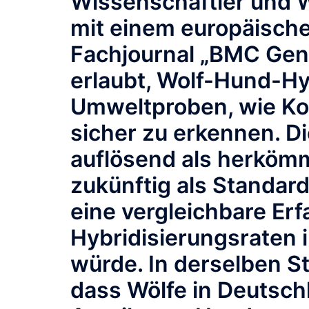
Wissenschaftler und 
mit einem europäisch
Fachjournal „BMC Geno
erlaubt, Wolf-Hund-H
Umweltproben, wie Kot
sicher zu erkennen. Di
auflösend als herköm
zukünftig als Standar
eine vergleichbare Er
Hybridisierungsraten 
würde. In derselben S
dass Wölfe in Deutsch