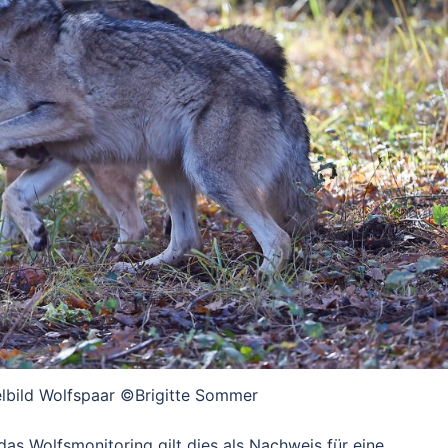
elbild Wolfspaar ©Brigitte Sommer
as Wolfsmonitoring gilt dies als Nachweis für eine