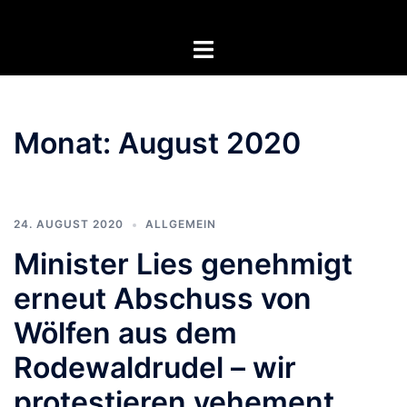
Zum
Inhalt
Menü
springen
umschalten
Monat:
August 2020
24. AUGUST 2020
ALLGEMEIN
Minister Lies genehmigt
erneut Abschuss von
Wölfen aus dem
Rodewaldrudel – wir
protestieren vehement