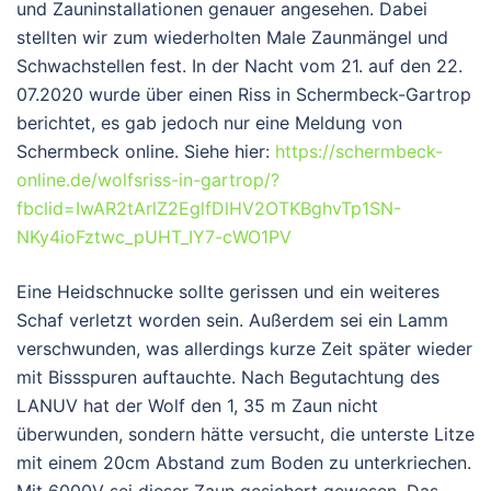
und Zauninstallationen genauer angesehen. Dabei
stellten wir zum wiederholten Male Zaunmängel und
Schwachstellen fest. In der Nacht vom 21. auf den 22.
07.2020 wurde über einen Riss in Schermbeck-Gartrop
berichtet, es gab jedoch nur eine Meldung von
Schermbeck online. Siehe hier:
https://schermbeck-
online.de/wolfsriss-in-gartrop/?
fbclid=IwAR2tArlZ2EglfDlHV2OTKBghvTp1SN-
NKy4ioFztwc_pUHT_IY7-cWO1PV
Eine Heidschnucke sollte gerissen und ein weiteres
Schaf verletzt worden sein. Außerdem sei ein Lamm
verschwunden, was allerdings kurze Zeit später wieder
mit Bissspuren auftauchte. Nach Begutachtung des
LANUV hat der Wolf den 1, 35 m Zaun nicht
überwunden, sondern hätte versucht, die unterste Litze
mit einem 20cm Abstand zum Boden zu unterkriechen.