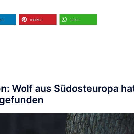
len
merken
teilen
n: Wolf aus Südosteuropa ha
 gefunden