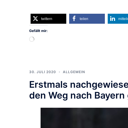
twittern
teilen
mittei
Gefällt mir:
Wird
geladen …
30. JULI 2020
ALLGEMEIN
Erstmals nachgewiese
den Weg nach Bayern