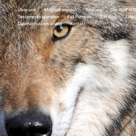
Über uns
Mitglied werden
Satzung
Der Wolf in 
Testamentsspenden
Fall Pumpak
Fall Kurti
Link
Datenschutzerklärung
Kontakt