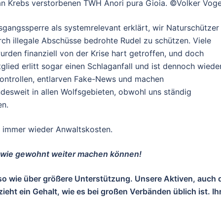
an Krebs verstorbenen TWH Anori pura Gioia. ©Volker Voge
gangssperre als systemrelevant erklärt, wir Naturschützer
rch illegale Abschüsse bedrohte Rudel zu schützen. Viele
urden finanziell von der Krise hart getroffen, und doch
tglied erlitt sogar einen Schlaganfall und ist dennoch wiede
ontrollen, entlarven Fake-News und machen
ndesweit in allen Wolfsgebieten, obwohl uns ständig
en.
h immer wieder Anwaltskosten.
it wie gewohnt weiter machen können!
so wie über größere Unterstützung. Unsere Aktiven, auch 
eht ein Gehalt, wie es bei großen Verbänden üblich ist. Ih