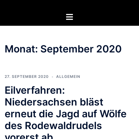
Zum
Inhalt
Menü
springen
umschalten
Monat:
September 2020
27. SEPTEMBER 2020
ALLGEMEIN
Eilverfahren:
Niedersachsen bläst
erneut die Jagd auf Wölfe
des Rodewaldrudels
vorerst ab