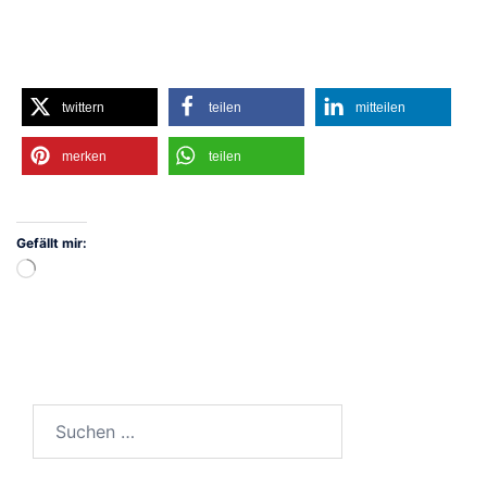
twittern
teilen
mitteilen
merken
teilen
Gefällt mir:
Wird
geladen …
Suchen
nach: