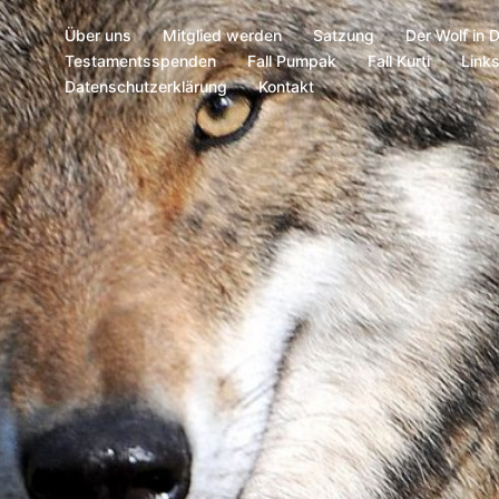
Über uns
Mitglied werden
Satzung
Der Wolf in 
Testamentsspenden
Fall Pumpak
Fall Kurti
Link
Datenschutzerklärung
Kontakt