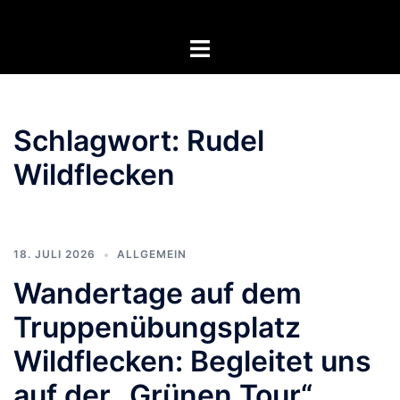
Zum
Inhalt
Menü
springen
umschalten
Schlagwort:
Rudel
Wildflecken
18. JULI 2026
ALLGEMEIN
Wandertage auf dem
Truppenübungsplatz
Wildflecken: Begleitet uns
auf der „Grünen Tour“