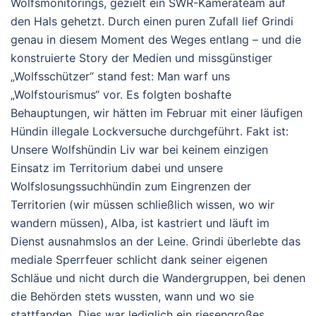
Wolfsmonitorings, gezielt ein SWR-Kamerateam auf
den Hals gehetzt. Durch einen puren Zufall lief Grindi
genau in diesem Moment des Weges entlang – und die
konstruierte Story der Medien und missgünstiger
„Wolfsschützer“ stand fest: Man warf uns
„Wolfstourismus“ vor. Es folgten boshafte
Behauptungen, wir hätten im Februar mit einer läufigen
Hündin illegale Lockversuche durchgeführt. Fakt ist:
Unsere Wolfshündin Liv war bei keinem einzigen
Einsatz im Territorium dabei und unsere
Wolfslosungssuchhündin zum Eingrenzen der
Territorien (wir müssen schließlich wissen, wo wir
wandern müssen), Alba, ist kastriert und läuft im
Dienst ausnahmslos an der Leine. Grindi überlebte das
mediale Sperrfeuer schlicht dank seiner eigenen
Schläue und nicht durch die Wandergruppen, bei denen
die Behörden stets wussten, wann und wo sie
stattfanden. Dies war lediglich ein riesengroßes