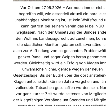
Vor Ort am 27.05.2026 – Wer noch immer nicht
begreifen will, wie essentiell aktuell ein parallele
unabhängiges Monitoring ist, ist kein Wolfsfreund 
kann getrost bei seinem Verein das N bei NGO
weglassen. Nach der Umsetzung der Bundeslände
den Wolf ins Landesjagdrecht aufzunehmen, könn
die staatlichen Monitoringdaten selbstverständlic
auch zur Auffindung von so genannten Problemwölf
ganzer Rudel und sogar Welpen heran genomme
werden. Gleichzeitig wird ein Erfolg von Klagen im
unwahrscheinlicher, gerade wegen der neuen
Gesetzeslage. Bis der EuGH über die dort anstehe
Klagen entscheidet, können Jahre vergehen und län
vollendete Tatsachen geschaffen worden sein. No
vor ganz kurzer Zeit wurde seitenes von Mitgliede
der klagefähigen Verbände um Spenden und Mitglie
geworben, mit dem Argument, dass ausschließlic