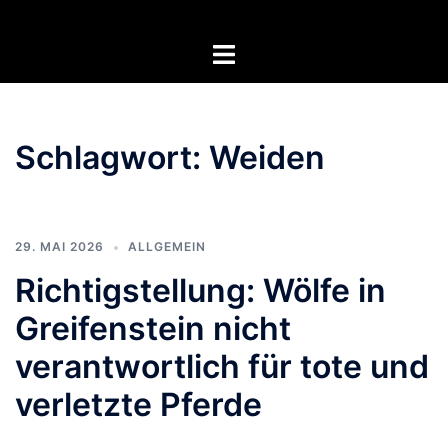
Zum
Inhalt
Menü
springen
umschalten
Schlagwort:
Weiden
29. MAI 2026
ALLGEMEIN
Richtigstellung: Wölfe in
Greifenstein nicht
verantwortlich für tote und
verletzte Pferde