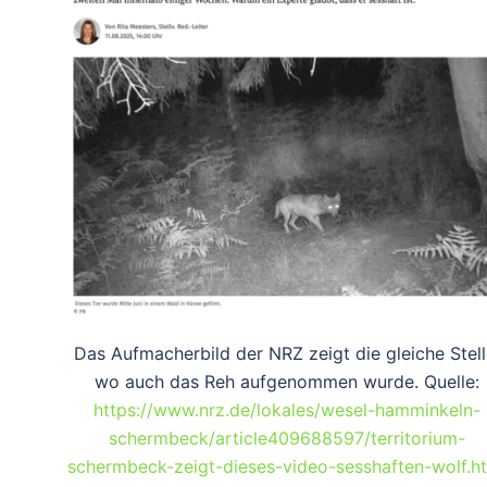
Das Aufmacherbild der NRZ zeigt die gleiche Stell
wo auch das Reh aufgenommen wurde. Quelle:
https://www.nrz.de/lokales/wesel-hamminkeln-
schermbeck/article409688597/territorium-
schermbeck-zeigt-dieses-video-sesshaften-wolf.h