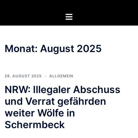
Zum
Inhalt
Menü
springen
umschalten
Monat:
August 2025
29. AUGUST 2025
ALLGEMEIN
NRW: Illegaler Abschuss
und Verrat gefährden
weiter Wölfe in
Schermbeck