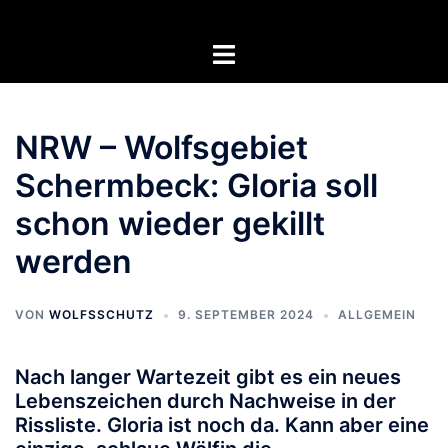
Zum
Inhalt
Menü
springen
umschalten
NRW – Wolfsgebiet
Schermbeck: Gloria soll
schon wieder gekillt
werden
VON
WOLFSSCHUTZ
9. SEPTEMBER 2024
ALLGEMEIN
Nach langer Wartezeit gibt es ein neues
Lebenszeichen durch Nachweise in der
Rissliste. Gloria ist noch da. Kann aber eine