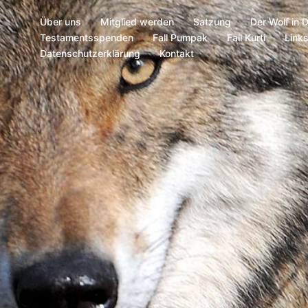
Über uns
Mitglied werden
Satzung
Der Wolf in 
Testamentsspenden
Fall Pumpak
Fall Kurti
Link
Datenschutzerklärung
Kontakt