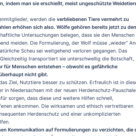
n, indem man sie erschießt, meist ungeschützte Weidetier
enmitglieder, werden die
verbliebenen Tiere vermehrt zu
zahlen erhöhen sich also. Wölfe gehören bereits jetzt zu de
aftliche Untersuchungen belegen, dass sie den Menschen 
end meiden. Die Formulierung, der Wolf müsse „wieder“ An
atürliche Scheu sei weitgehend verloren gegangen. Das
leichzeitig transportiert sie unterschwellig die Botschaft,
r für Menschen entstehen – obwohl es gefährliche
berhaupt nicht gibt.
as Ziel, Nutztiere besser zu schützen. Erfreulich ist in die
er in Niedersachsen mit der neuen Herdenschutz-Pauschale
afür sorgen, dass diese und weitere Hilfen schnell,
offenen ankommen. Die wirksamen und ethisch vertretbaren
onsequenten Herdenschutz und einer unkomplizierten
lfen.
ichen Kommunikation auf Formulierungen zu verzichten, die 