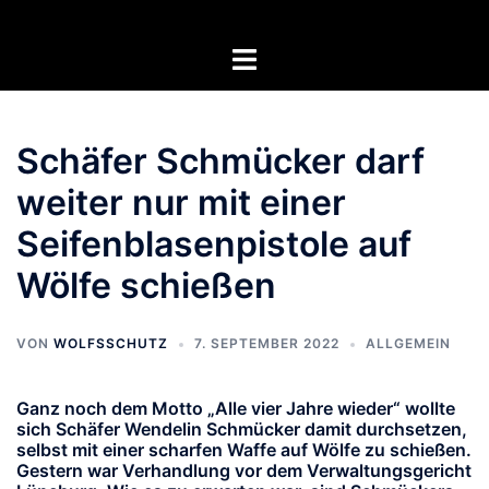
Zum
Inhalt
Menü
springen
umschalten
Schäfer Schmücker darf
weiter nur mit einer
Seifenblasenpistole auf
Wölfe schießen
VON
WOLFSSCHUTZ
7. SEPTEMBER 2022
ALLGEMEIN
Ganz noch dem Motto „Alle vier Jahre wieder“ wollte
sich Schäfer Wendelin Schmücker damit durchsetzen,
selbst mit einer scharfen Waffe auf Wölfe zu schießen.
Gestern war Verhandlung vor dem Verwaltungsgericht