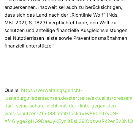
anzuerkennen. Insoweit sei auch zu berücksichtigen,
dass sich das Land nach der „Richtlinie Wolf“ (Nds.
MBl. 2021, S. 1823) verpflichtet habe, den Wolf zu
schützen und anteilige finanzielle Ausgleichsleistungen
bei Nutztierrissen leiste sowie Präventionsmaßnahmen
finanziell unterstütze.“
Quelle:
https://verwaltungsgericht-
lueneburg.niedersachsen.de/startseite/aktuelles/pressemi
darf-seine-schafe-nicht-mit-der-flinte-gegen-den-
wolf-schutzen-215088.html?fbclid=IwAR0h97yqN-
Xf4Glyge2gHG9DaeJyKEynIitBsL29iOpXwsRx2en5v3Nf