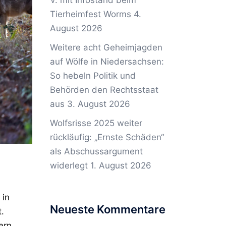
V. mit Infostand beim
Tierheimfest Worms
4.
August 2026
Weitere acht Geheimjagden
auf Wölfe in Niedersachsen:
So hebeln Politik und
Behörden den Rechtsstaat
aus
3. August 2026
Wolfsrisse 2025 weiter
rückläufig: „Ernste Schäden“
als Abschussargument
widerlegt
1. August 2026
 in
Neueste Kommentare
.
ern