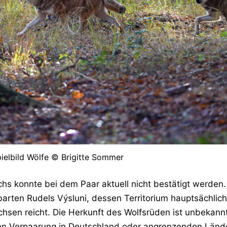
pielbild Wölfe © Brigitte Sommer
hs konnte bei dem Paar aktuell nicht bestätigt werden.
arten Rudels Výsluni, dessen Territorium hauptsächlich
chsen reicht. Die Herkunft des Wolfsrüden ist unbekannt
ten Verpaarung in Deutschland oder angrenzenden Länd