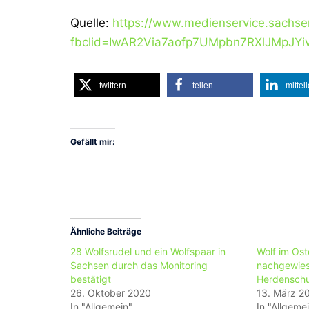
Quelle:
https://www.medienservice.sachs
fbclid=IwAR2Via7aofp7UMpbn7RXlJMpJYiv
twittern
teilen
mittei
Gefällt mir:
Ähnliche Beiträge
28 Wolfsrudel und ein Wolfspaar in
Wolf im Os
Sachsen durch das Monitoring
nachgewies
bestätigt
Herdenschu
26. Oktober 2020
13. März 2
In "Allgemein"
In "Allgeme