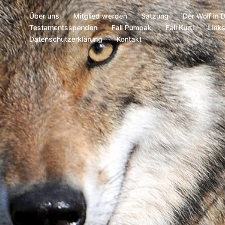
Über uns
Mitglied werden
Satzung
Der Wolf in 
Testamentsspenden
Fall Pumpak
Fall Kurti
Link
Datenschutzerklärung
Kontakt