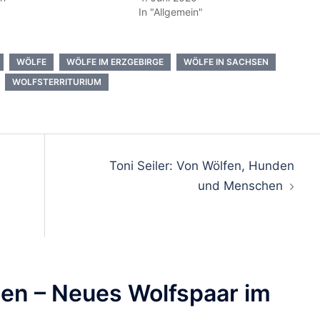
In "Allgemein"
WÖLFE
WÖLFE IM ERZGEBIRGE
WÖLFE IN SACHSEN
WOLFSTERRITURIUM
on
Toni Seiler: Von Wölfen, Hunden
und Menschen
en – Neues Wolfspaar im