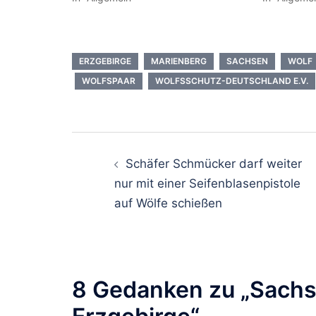
ERZGEBIRGE
MARIENBERG
SACHSEN
WOLF
WOLFSPAAR
WOLFSSCHUTZ-DEUTSCHLAND E.V.
Beitragsnavigati
Schäfer Schmücker darf weiter
nur mit einer Seifenblasenpistole
auf Wölfe schießen
8 Gedanken zu „
Sachs