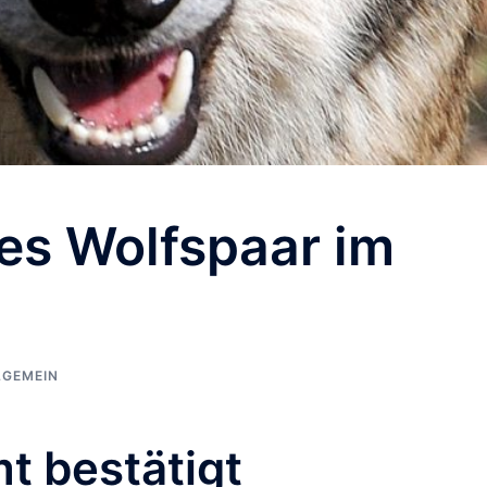
es Wolfspaar im
LGEMEIN
 bestätigt