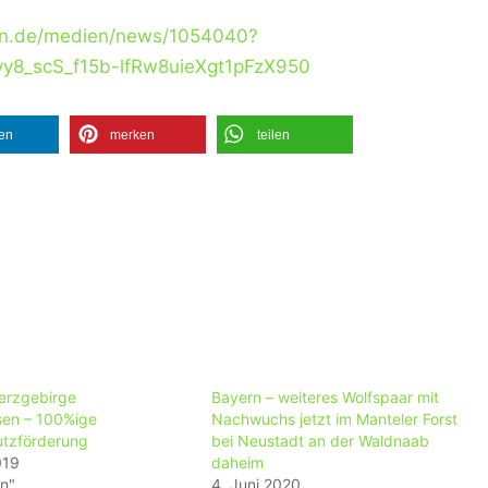
en.de/medien/news/1054040?
y8_scS_f15b-lfRw8uieXgt1pFzX950
len
merken
teilen
terzgebirge
Bayern – weiteres Wolfspaar mit
en – 100%ige
Nachwuchs jetzt im Manteler Forst
tzförderung
bei Neustadt an der Waldnaab
019
daheim
in"
4. Juni 2020