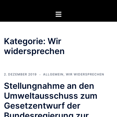
Zum
Inhalt
Menü
springen
umschalten
Kategorie:
Wir
widersprechen
2. DEZEMBER 2019
ALLGEMEIN
,
WIR WIDERSPRECHEN
Stellungnahme an den
Umweltausschuss zum
Gesetzentwurf der
Bundesregierung zur