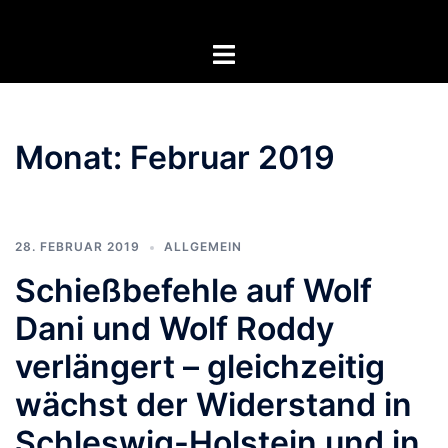
Zum
Inhalt
Menü
springen
umschalten
Monat:
Februar 2019
28. FEBRUAR 2019
ALLGEMEIN
Schießbefehle auf Wolf
Dani und Wolf Roddy
verlängert – gleichzeitig
wächst der Widerstand in
Schleswig-Holstein und in