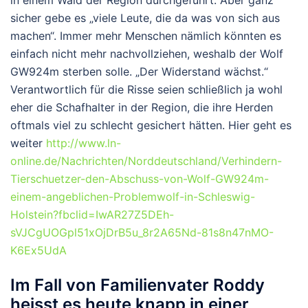
in einem Wald der Region durchgeführt. Aber ganz
sicher gebe es „viele Leute, die da was von sich aus
machen“. Immer mehr Menschen nämlich könnten es
einfach nicht mehr nachvollziehen, weshalb der Wolf
GW924m sterben solle. „Der Widerstand wächst.“
Verantwortlich für die Risse seien schließlich ja wohl
eher die Schafhalter in der Region, die ihre Herden
oftmals viel zu schlecht gesichert hätten. Hier geht es
weiter
http://www.ln-
online.de/Nachrichten/Norddeutschland/Verhindern-
Tierschuetzer-den-Abschuss-von-Wolf-GW924m-
einem-angeblichen-Problemwolf-in-Schleswig-
Holstein?fbclid=IwAR27Z5DEh-
sVJCgUOGpl51xOjDrB5u_8r2A65Nd-81s8n47nMO-
K6Ex5UdA
Im Fall von Familienvater Roddy
heisst es heute knapp in einer