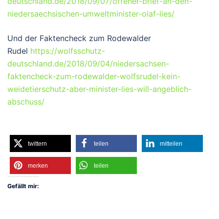
deutschland.de/2018/09/07/offener-brief-an-den-
niedersaechsischen-umweltminister-olaf-lies/
Und der Faktencheck zum Rodewalder
Rudel
https://wolfsschutz-
deutschland.de/2018/09/04/niedersachsen-
faktencheck-zum-rodewalder-wolfsrudel-kein-
weidetierschutz-aber-minister-lies-will-angeblich-
abschuss/
twittern
teilen
mitteilen
merken
teilen
Gefällt mir: