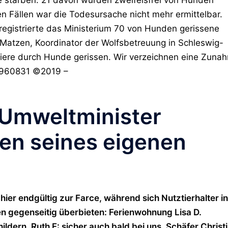
gen Fällen war die Todesursache nicht mehr ermittelbar.
registrierte das Ministerium 70 von Hunden gerissene
 Matzen, Koordinator der Wolfsbetreuung in Schleswig-
tiere durch Hunde gerissen. Wir verzeichnen eine Zuna
15960831 ©2019 –
 Umweltminister
len seines eigenen
ier endgültig zur Farce, während sich Nutztierhalter in
 gegenseitig überbieten: Ferienwohnung Lisa D.
hildern. Ruth F: sicher auch bald bei uns. Schäfer Christ