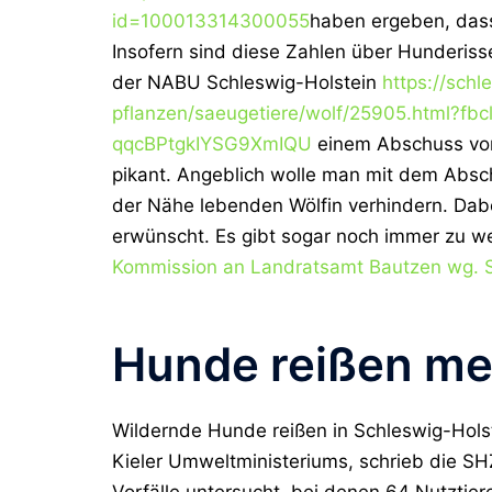
id=100013314300055
haben ergeben, dass
Insofern sind diese Zahlen über Hunderiss
der NABU Schleswig-Holstein
https://schl
pflanzen/saeugetiere/wolf/25905.html?
qqcBPtgkIYSG9XmIQU
einem Abschuss von
pikant. Angeblich wolle man mit dem Absch
der Nähe lebenden Wölfin verhindern. Dabe
erwünscht. Es gibt sogar noch immer zu we
Kommission an Landratsamt Bautzen wg. S
Hunde reißen me
Wildernde Hunde reißen in Schleswig-Holst
Kieler Umweltministeriums, schrieb die SH
Vorfälle untersucht, bei denen 64 Nutztie