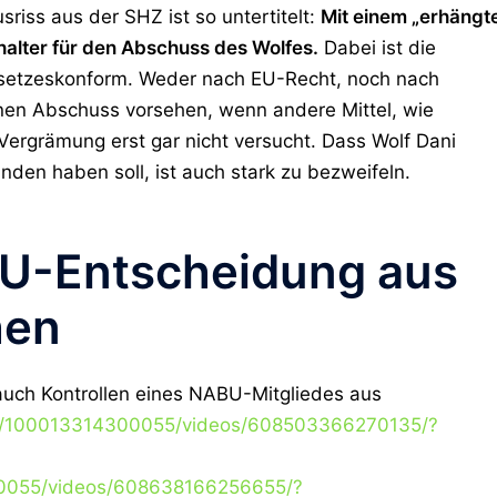
sriss aus der SHZ ist so untertitelt:
Mit einem „erhängt
halter für den Abschuss des Wolfes.
Dabei ist die
esetzeskonform. Weder nach EU-Recht, noch nach
nen Abschuss vorsehen, wenn andere Mittel, wie
Vergrämung erst gar nicht versucht. Dass Wolf Dani
en haben soll, ist auch stark zu bezweifeln.
ABU-Entscheidung aus
hen
auch Kontrollen eines NABU-Mitgliedes aus
m/100013314300055/videos/608503366270135/?
0055/videos/608638166256655/?