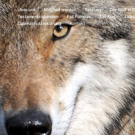
Über uns
Mitglied werden
Satzung
Der Wolf in 
Testamentsspenden
Fall Pumpak
Fall Kurti
Link
Datenschutzerklärung
Kontakt