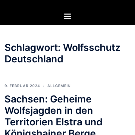
Zum
Inhalt
Menü
springen
umschalten
Schlagwort:
Wolfsschutz
Deutschland
9. FEBRUAR 2024
ALLGEMEIN
Sachsen: Geheime
Wolfsjagden in den
Territorien Elstra und
Königshainer Berge