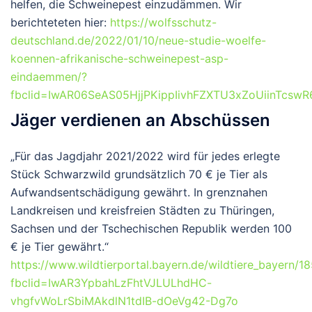
helfen, die Schweinepest einzudämmen. Wir
berichteteten hier:
https://wolfsschutz-
deutschland.de/2022/01/10/neue-studie-woelfe-
koennen-afrikanische-schweinepest-asp-
eindaemmen/?
fbclid=IwAR06SeAS05HjjPKippIivhFZXTU3xZoUiinTcs
Jäger verdienen an Abschüssen
„Für das Jagdjahr 2021/2022 wird für jedes erlegte
Stück Schwarzwild grundsätzlich 70 € je Tier als
Aufwandsentschädigung gewährt. In grenznahen
Landkreisen und kreisfreien Städten zu Thüringen,
Sachsen und der Tschechischen Republik werden 100
€ je Tier gewährt.“
https://www.wildtierportal.bayern.de/wildtiere_bayern/
fbclid=IwAR3YpbahLzFhtVJLULhdHC-
vhgfvWoLrSbiMAkdlN1tdIB-dOeVg42-Dg7o