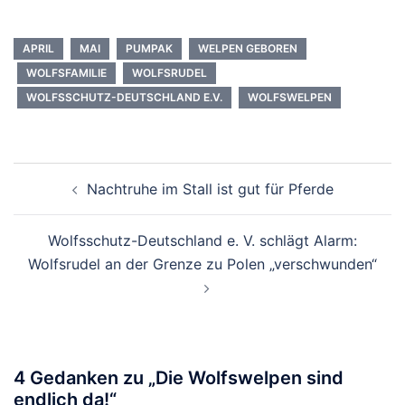
APRIL
MAI
PUMPAK
WELPEN GEBOREN
WOLFSFAMILIE
WOLFSRUDEL
WOLFSSCHUTZ-DEUTSCHLAND E.V.
WOLFSWELPEN
Beitragsnavigation
Nachtruhe im Stall ist gut für Pferde
Wolfsschutz-Deutschland e. V. schlägt Alarm:
Wolfsrudel an der Grenze zu Polen „verschwunden“
4 Gedanken zu „
Die Wolfswelpen sind
endlich da!
“