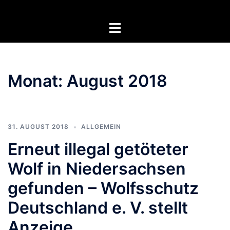
Zum
Inhalt
Menü
springen
umschalten
Monat:
August 2018
31. AUGUST 2018
ALLGEMEIN
Erneut illegal getöteter
Wolf in Niedersachsen
gefunden – Wolfsschutz
Deutschland e. V. stellt
Anzeige