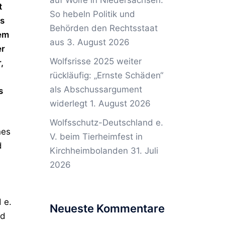
auf Wölfe in Niedersachsen:
t
So hebeln Politik und
is
Behörden den Rechtsstaat
nem
aus
3. August 2026
er
Wolfsrisse 2025 weiter
,
rückläufig: „Ernste Schäden“
als Abschussargument
s
widerlegt
1. August 2026
Wolfsschutz-Deutschland e.
nes
V. beim Tierheimfest in
d
Kirchheimbolanden
31. Juli
2026
 e.
Neueste Kommentare
nd