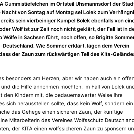
TA Gummistiefelchen im Ortsteil Uhsmannsdorf der Stad
Die Nacht von Sontag auf Montag sei Lolek zum Verhängn
reits sein vierbeiniger Kumpel Bolek ebenfalls von ei
r Wolf ist zur Zeit noch nicht geklärt, der Fall ist in d
o Wölfe in Sachsen führt, noch offen, so Brigitte Sommer
z-Deutschland. Wie Sommer erklärt, lägen dem Verein
n, dass der Zaun zum rückwärtigen Teil des Kita-Gelände
fes besonders am Herzen, aber wir haben auch ein offe
en und die Hilfe annehmen möchten. Im Fall von Lolek un
it den Kindern mit, die bedauernswerter Weise ihre
s sich herausstellen sollte, dass kein Wolf, sondern ein
auche das Gehege einen sicheren Zaun, der künftige
ne Mitarbeiterin des Vereines Wolfsschutz Deutschland
oten, der KITA einen wolfssicheren Zaun zu sponsern u