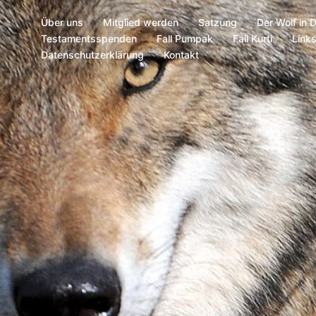
Über uns
Mitglied werden
Satzung
Der Wolf in 
Testamentsspenden
Fall Pumpak
Fall Kurti
Link
Datenschutzerklärung
Kontakt