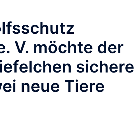
lfsschutz
. V. möchte der
iefelchen sichere
ei neue Tiere