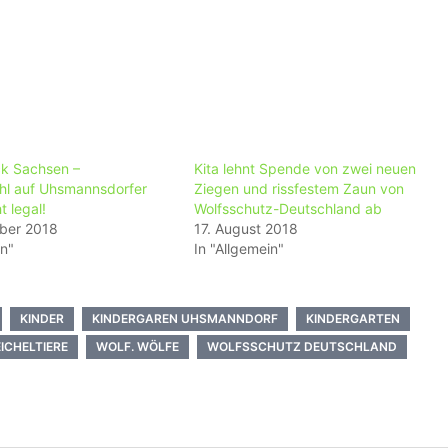
k Sachsen –
Kita lehnt Spende von zwei neuen
hl auf Uhsmannsdorfer
Ziegen und rissfestem Zaun von
t legal!
Wolfsschutz-Deutschland ab
ber 2018
17. August 2018
in"
In "Allgemein"
KINDER
KINDERGAREN UHSMANNDORF
KINDERGARTEN
ICHELTIERE
WOLF. WÖLFE
WOLFSSCHUTZ DEUTSCHLAND