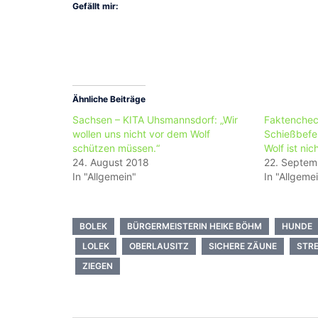
Gefällt mir:
Ähnliche Beiträge
Sachsen – KITA Uhsmannsdorf: „Wir
Faktenchec
wollen uns nicht vor dem Wolf
Schießbefe
schützen müssen.“
Wolf ist nich
24. August 2018
22. Septem
In "Allgemein"
In "Allgeme
BOLEK
BÜRGERMEISTERIN HEIKE BÖHM
HUNDE
LOLEK
OBERLAUSITZ
SICHERE ZÄUNE
STRE
ZIEGEN