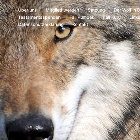
Über uns
Mitglied werden
Satzung
Der Wolf in 
Testamentsspenden
Fall Pumpak
Fall Kurti
Link
Datenschutzerklärung
Kontakt