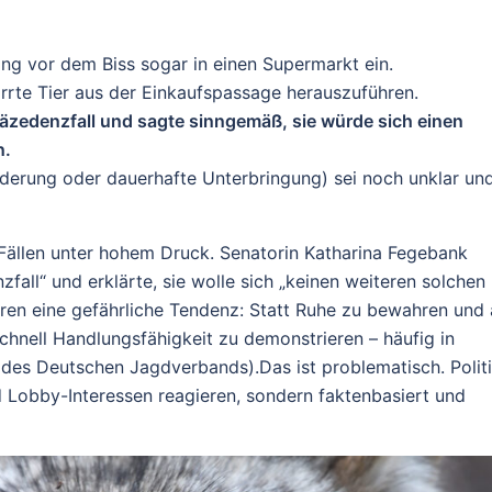
ng vor dem Biss sogar in einen
Supermarkt
ein.
irrte Tier aus der Einkaufspassage herauszuführen.
äzedenzfall
und sagte sinngemäß, sie würde sich einen
n
.
lderung oder dauerhafte Unterbringung) sei noch
unklar
un
n Fällen unter hohem Druck. Senatorin
Katharina Fegebank
fall“ und erklärte, sie wolle sich „keinen weiteren solchen
ieren eine gefährliche Tendenz: Statt Ruhe zu bewahren und 
 schnell Handlungsfähigkeit zu demonstrieren – häufig in
B. des Deutschen Jagdverbands).
Das ist problematisch. Polit
nd Lobby-Interessen reagieren, sondern faktenbasiert und