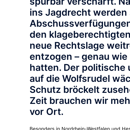
spürbar verschärft. 
ins Jagdrecht werden
Abschussverfügunge
den klageberechtigten
neue Rechtslage weit
entzogen – genau wie 
hatten. Der politische
auf die Wolfsrudel wä
Schutz bröckelt zuseh
Zeit brauchen wir meh
vor Ort.
Besonders in Nordrhein-Westfalen und He