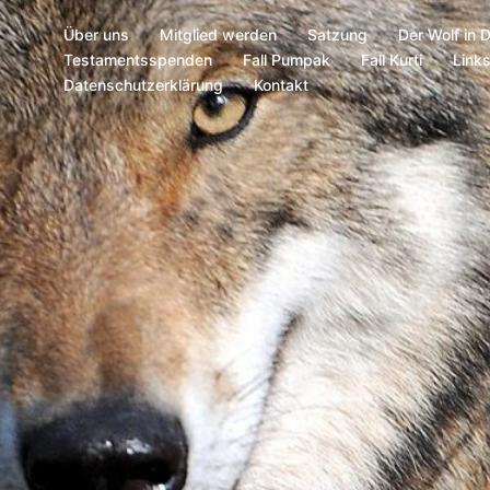
Über uns
Mitglied werden
Satzung
Der Wolf in 
Testamentsspenden
Fall Pumpak
Fall Kurti
Link
Datenschutzerklärung
Kontakt