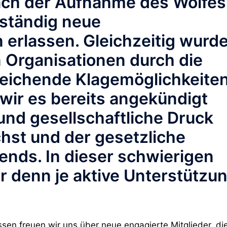
Nach der Aufnahme des Wolfes
ständig neue
n
erlassen. Gleichzeitig wurd
 Organisationen durch die
reichende Klagemöglichkeite
wir es bereits angekündigt
 und gesellschaftliche Druck
chst und der gesetzliche
ends.
In dieser schwierigen
r denn je
aktive Unterstützu
ssen
freuen wir uns über neue engagierte Mitglieder, di