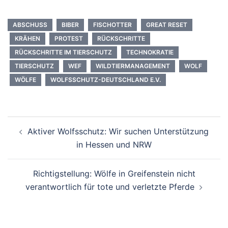
ABSCHUSS
BIBER
FISCHOTTER
GREAT RESET
KRÄHEN
PROTEST
RÜCKSCHRITTE
RÜCKSCHRITTE IM TIERSCHUTZ
TECHNOKRATIE
TIERSCHUTZ
WEF
WILDTIERMANAGEMENT
WOLF
WÖLFE
WOLFSSCHUTZ-DEUTSCHLAND E.V.
Beitragsnavigation
Aktiver Wolfsschutz: Wir suchen Unterstützung
in Hessen und NRW
Richtigstellung: Wölfe in Greifenstein nicht
verantwortlich für tote und verletzte Pferde