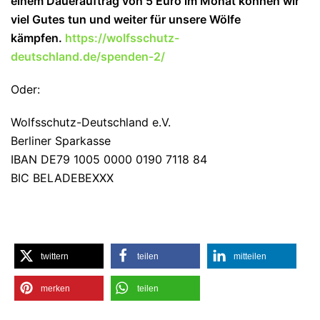
einem Dauerauftrag von 5 Euro im Monat können wir
viel Gutes tun und wei
ter für unsere Wölfe
kämpfen.
https://wolfsschutz-
deutschland.de/spenden-2/
Oder:
Wolfsschutz-Deutschland e.V.
Berliner Sparkasse
IBAN DE79 1005 0000 0190 7118 84
BIC BELADEBEXXX
twittern
teilen
mitteilen
merken
teilen