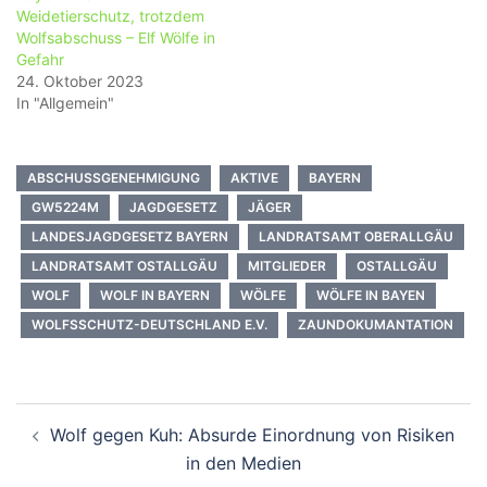
Weidetierschutz, trotzdem
Wolfsabschuss – Elf Wölfe in
Gefahr
24. Oktober 2023
In "Allgemein"
ABSCHUSSGENEHMIGUNG
AKTIVE
BAYERN
GW5224M
JAGDGESETZ
JÄGER
LANDESJAGDGESETZ BAYERN
LANDRATSAMT OBERALLGÄU
LANDRATSAMT OSTALLGÄU
MITGLIEDER
OSTALLGÄU
WOLF
WOLF IN BAYERN
WÖLFE
WÖLFE IN BAYEN
WOLFSSCHUTZ-DEUTSCHLAND E.V.
ZAUNDOKUMANTATION
Beitragsnavigation
Wolf gegen Kuh: Absurde Einordnung von Risiken
in den Medien