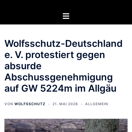
Zum
Inhalt
Menü
springen
umschalten
Wolfsschutz-Deutschland
e. V. protestiert gegen
absurde
Abschussgenehmigung
auf GW 5224m im Allgäu
VON
WOLFSSCHUTZ
21. MAI 2026
ALLGEMEIN