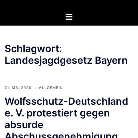
Zum
Inhalt
Menü
springen
umschalten
Schlagwort:
Landesjagdgesetz Bayern
21. MAI 2026
ALLGEMEIN
Wolfsschutz-Deutschland
e. V. protestiert gegen
absurde
Abschussgenehmigung