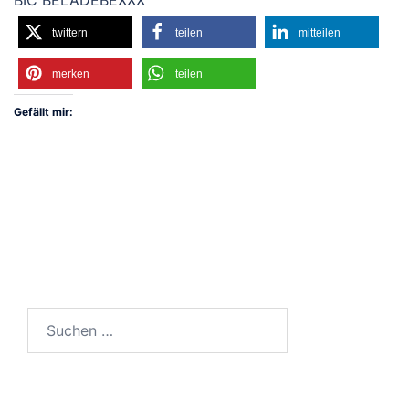
BIC BELADEBEXXX
twittern
teilen
mitteilen
merken
teilen
Gefällt mir:
Suchen
nach: