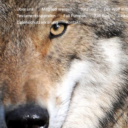
Über uns
Mitglied werden
Satzung
Der Wolf in 
Testamentsspenden
Fall Pumpak
Fall Kurti
Link
Datenschutzerklärung
Kontakt