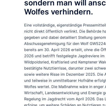
sondern man will ansc
Wolfes verhindern.
Eine vollständige, eigenständige Pressemittei
nicht direkt öffentlich verlinkt. Die Behörde
gegeben und dabei detailliert Stellung gen
Abschussgenehmigung für den Wolf
GW522
bereits am
30. April 2026
erteilt, ohne die Öf
2026
und betrifft festgelegte Jagdreviere im
Wildpoldsried, Kraftisried und Kemptener Wal
bestätigte Nutztierrisse, darunter zwei schw
sowie weitere Risse im Dezember 2025. Die 
und teilweise in unmittelbarer Hofnähe erfolg
Wolfes wertet.
Die Maßnahme wäre in enger A
Wirtschaft, Landesentwicklung und Energie g
Regelung im Jagdrecht vom April 2026. Das La
erfolge, um weitere Schäden an Nutztieren zu