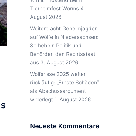
V. mit Infostand beim
Tierheimfest Worms
4.
August 2026
Weitere acht Geheimjagden
auf Wölfe in Niedersachsen:
So hebeln Politik und
Behörden den Rechtsstaat
aus
3. August 2026
Wolfsrisse 2025 weiter
d
rückläufig: „Ernste Schäden“
als Abschussargument
widerlegt
1. August 2026
ts
Neueste Kommentare