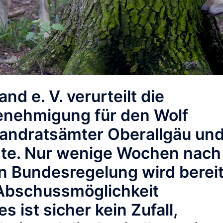
d e. V. verurteilt die
enehmigung für den Wolf
Landratsämter Oberallgäu un
ste. Nur wenige Wochen nach
en Bundesregelung wird berei
 Abschussmöglichkeit
 ist sicher kein Zufall,