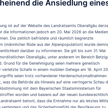
heinend die Ansiedlung eine
lung ist auf der Website des Landratsamts Oberallgäu derze
 hat die Informationen jedoch am 20. Mai 2026 an die Medien
ommen.
Die zeitlich befristete und räumlich begrenzte
4m
(männlicher Rüde aus der Alpenpopulation) wurde demn
fentlichkeit darüber zu informieren. Sie gilt bis zum
31. Mai
 nordöstlichen Oberallgäu, unter anderem im Bereich Betzig
d.
Grund für die Genehmigung seien mehrere genetisch
er verletzte Schafe in einem mobilen Gehege am 18. April 2
Angriffe seien trotz vorhandener Herdenschutzmaßnahmen
t, was die Behörde als Hinweis auf eine verringerte Scheu 
bstimmung mit dem Bayerischen Staatsministerium für
etroffen worden und basiere auf der neuen bundesrechtlic
ndratsamt betont, dass die Entnahme nur als letztes Mitte
 verhindern und das Sicherheitsgefühl der Bevölkerung zu