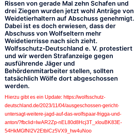
Rissen von gerade Mal zehn Schafen und
drei Ziegen wurden jetzt wohl Anträge von
Weidetierhaltern auf Abschuss genehmigt.
Dabei ist es doch erwiesen, dass der
Abschuss von Wolfseltern mehr
Weidetierrisse nach sich zieht.
Wolfsschutz-Deutschland e. V. protestiert
und wir werden Strafanzeige gegen
ausführende Jäger und
Behördenmitarbeiter stellen, sollten
tatsächlich Wölfe dort abgeschossen
werden.
Hierzu gibt es ein Update:
https://wolfsschutz-
deutschland.de/2023/11/04/ausgeschossen-gericht-
untersagt-weitere-jagd-auf-das-wolfspaar-frigga-und-
anton/?fbclid=IwAR2Zp-nEL80d8Hcj3T_xIouBK83E-
54HkMGfNl2V2EtbICz5VX9_hw4uNoo