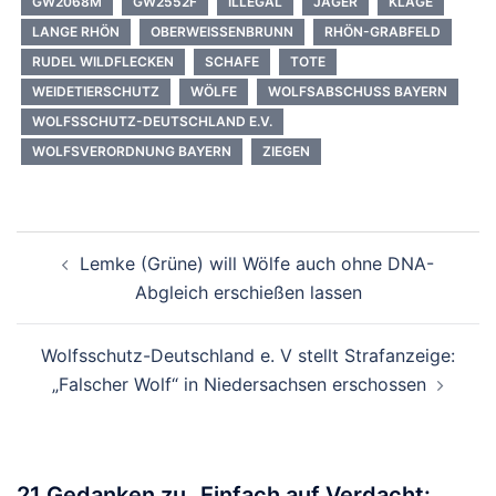
GW2068M
GW2552F
ILLEGAL
JÄGER
KLAGE
LANGE RHÖN
OBERWEISSENBRUNN
RHÖN-GRABFELD
RUDEL WILDFLECKEN
SCHAFE
TOTE
WEIDETIERSCHUTZ
WÖLFE
WOLFSABSCHUSS BAYERN
WOLFSSCHUTZ-DEUTSCHLAND E.V.
WOLFSVERORDNUNG BAYERN
ZIEGEN
Beitragsnavigation
Lemke (Grüne) will Wölfe auch ohne DNA-
Abgleich erschießen lassen
Wolfsschutz-Deutschland e. V stellt Strafanzeige:
„Falscher Wolf“ in Niedersachsen erschossen
21 Gedanken zu „
Einfach auf Verdacht: