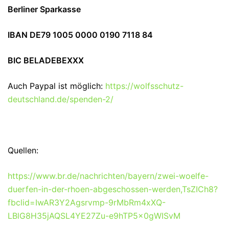
Berliner Sparkasse
IBAN DE79 1005 0000 0190 7118 84
BIC BELADEBEXXX
Auch Paypal ist möglich:
https://wolfsschutz-
deutschland.de/spenden-2/
Quellen:
https://www.br.de/nachrichten/bayern/zwei-woelfe-
duerfen-in-der-rhoen-abgeschossen-werden,TsZICh8?
fbclid=IwAR3Y2Agsrvmp-9rMbRm4xXQ-
LBlG8H35jAQSL4YE27Zu-e9hTP5x0gWISvM