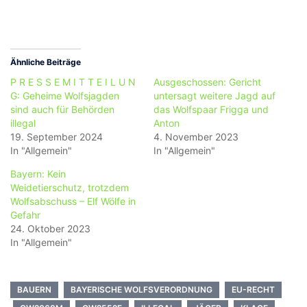
Ähnliche Beiträge
P R E S S E M I T T E I L U N
Ausgeschossen: Gericht
G: Geheime Wolfsjagden
untersagt weitere Jagd auf
sind auch für Behörden
das Wolfspaar Frigga und
illegal
Anton
19. September 2024
4. November 2023
In "Allgemein"
In "Allgemein"
Bayern: Kein
Weidetierschutz, trotzdem
Wolfsabschuss – Elf Wölfe in
Gefahr
24. Oktober 2023
In "Allgemein"
BAUERN
BAYERISCHE WOLFSVERORDNUNG
EU-RECHT