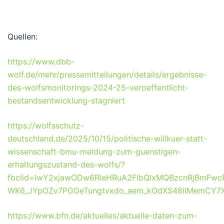
Quellen:
https://www.dbb-
wolf.de/mehr/pressemitteilungen/details/ergebnisse-
des-wolfsmonitorings-2024-25-veroeffentlicht-
bestandsentwicklung-stagniert
https://wolfsschutz-
deutschland.de/2025/10/15/politische-willkuer-statt-
wissenschaft-bmu-meldung-zum-guenstigen-
erhaltungszustand-des-wolfs/?
fbclid=IwY2xjawODw6RleHRuA2FlbQIxMQBzcnRjBmF
WK6_JYpOZv7PGGeTungtvxdo_aem_kOdXS48ilMemCY7
https://www.bfn.de/aktuelles/aktuelle-daten-zum-