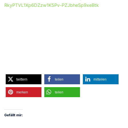
RkyPTVL1Xp6DZzw1K5Pv-PZJbheSp9xeBtk
twittern
teilen
mitteilen
merken
teilen
Gefällt mir: