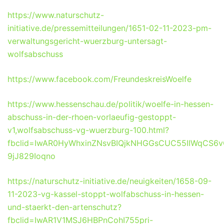
https://www.naturschutz-
initiative.de/pressemitteilungen/1651-02-11-2023-pm-
verwaltungsgericht-wuerzburg-untersagt-
wolfsabschuss
https://www.facebook.com/FreundeskreisWoelfe
https://www.hessenschau.de/politik/woelfe-in-hessen-
abschuss-in-der-rhoen-vorlaeufig-gestoppt-
v1,wolfsabschuss-vg-wuerzburg-100.html?
fbclid=IwAR0HyWhxinZNsvBIQjkNHGGsCUC55IIWqCS6
9jJ829Ioqno
https://naturschutz-initiative.de/neuigkeiten/1658-09-
11-2023-vg-kassel-stoppt-wolfabschuss-in-hessen-
und-staerkt-den-artenschutz?
fbclid=IwAR1V1MSJ6HBPnCohI755pri-