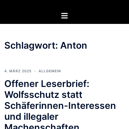
Zum
Inhalt
Menü
springen
umschalten
Schlagwort:
Anton
4. MÄRZ 2025
ALLGEMEIN
Offener Leserbrief:
Wolfsschutz statt
Schäferinnen-Interessen
und illegaler
Machenschaften