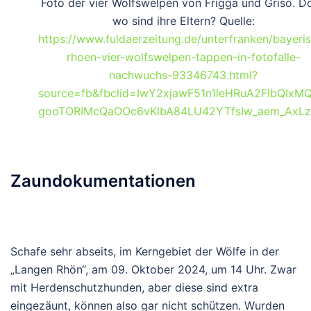
Foto der vier Wolfswelpen von Frigga und Griso. D
wo sind ihre Eltern? Quelle:
https://www.fuldaerzeitung.de/unterfranken/bayeri
rhoen-vier-wolfswelpen-tappen-in-fotofalle-
nachwuchs-93346743.html?
source=fb&fbclid=IwY2xjawF51n1leHRuA2FlbQIxM
gooTORIMcQaOOc6vKlbA84LU42YTfsIw_aem_Ax
Zaundokumentationen
Schafe sehr abseits, im Kerngebiet der Wölfe in der
„Langen Rhön“, am 09. Oktober 2024, um 14 Uhr. Zwar
mit Herdenschutzhunden, aber diese sind extra
eingezäunt, können also gar nicht schützen. Wurden