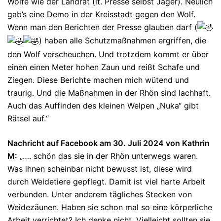
Wölfe wie der Landrat (lt. Presse selbst Jäger). Neulich
gab’s eine Demo in der Kreisstadt gegen den Wolf.
Wenn man den Berichten der Presse glauben darf (
) haben alle Schutzmaßnahmen ergriffen, die
den Wolf verscheuchen. Und trotzdem kommt er über
einen einen Meter hohen Zaun und reißt Schafe und
Ziegen. Diese Berichte machen mich wütend und
traurig. Und die Maßnahmen in der Rhön sind lachhaft.
Auch das Auffinden des kleinen Welpen „Nuka“ gibt
Rätsel auf.“
Nachricht auf Facebook am 30. Juli 2024 von Kathrin
M:
„…. schön das sie in der Rhön unterwegs waren.
Was ihnen scheinbar nicht bewusst ist, diese wird
durch Weidetiere gepflegt. Damit ist viel harte Arbeit
verbunden. Unter anderem tägliches Stecken von
Weidezäunen. Haben sie schon mal so eine körperliche
Arbeit verrichtet? Ich denke nicht. Vielleicht sollten sie