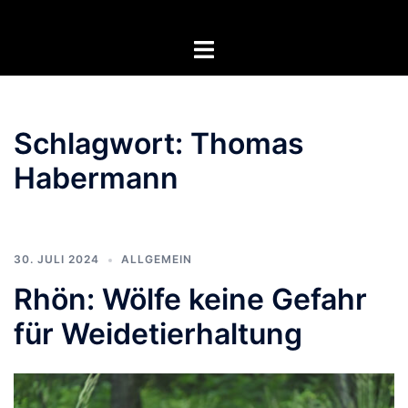
Zum
Inhalt
Menü
springen
umschalten
Schlagwort:
Thomas
Habermann
30. JULI 2024
ALLGEMEIN
Rhön: Wölfe keine Gefahr
für Weidetierhaltung