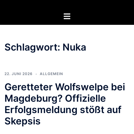
Zum
Inhalt
Menü
springen
umschalten
Schlagwort:
Nuka
22. JUNI 2026
ALLGEMEIN
Geretteter Wolfswelpe bei
Magdeburg? Offizielle
Erfolgsmeldung stößt auf
Skepsis