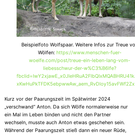
Beispielfoto Wolfspaar. Weitere Infos zur Treue v
Wölfen:
https://www.menschen-fuer-
woelfe.com/post/treue-ein-leben-lang-vom-
liebesschwur-der-w%C3%B6lfe?
fbclid=IwY2xjawE_x0JleHRuA2FlbQIxMQABHRU41
xKwHuPkTFDK5ebpwwAw_aem_RvDloy15avFWf2Zx
Kurz vor der Paarungszeit im Spätwinter 2024
„verschwand“ Anton. Da sich Wölfe normalerweise nur
ein Mal im Leben binden und nicht den Partner
wechseln, musste auch Anton etwas geschehen sein.
Während der Paarungszeit stieß dann ein neuer Rüde,