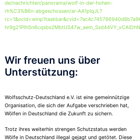
de/nachrichten/panorama/wolf-in-der-hohen-
rh%C3%B6n-abgeschossen/ar-AA1pIqJL?
rc=1&ocid=winp1taskbar&cvid=7ac4c745786940d8b7a
hr9g21Plh5n8cqsbs2MbtUS47w_aem_Ssd44VY_vCAlD
Wir freuen uns über
Unterstützung:
Wolfsschutz-Deutschland e.V. ist eine gemeinnützige
Organisation, die sich der Aufgabe verschrieben hat,
Wölfen in Deutschland die Zukunft zu sichern.
Trotz ihres weiterhin strengen Schutzstatus werden
Wölfe in Deutschland illegal gejagt und getötet. Diese