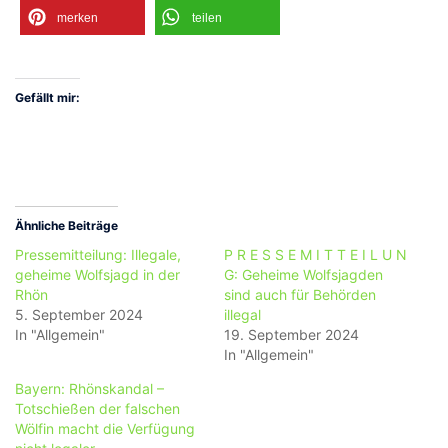
merken
teilen
Gefällt mir:
Ähnliche Beiträge
Pressemitteilung: Illegale,
P R E S S E M I T T E I L U N
geheime Wolfsjagd in der
G: Geheime Wolfsjagden
Rhön
sind auch für Behörden
5. September 2024
illegal
In "Allgemein"
19. September 2024
In "Allgemein"
Bayern: Rhönskandal –
Totschießen der falschen
Wölfin macht die Verfügung