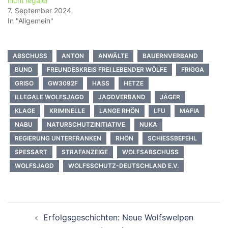
nicht legaler
7. September 2024
In "Allgemein"
ABSCHUSS
ANTON
ANWÄLTE
BAUERNVERBAND
BUND
FREUNDESKREIS FREI LEBENDER WÖLFE
FRIGGA
GRISO
GW3092F
HASS
HETZE
ILLEGALE WOLFSJAGD
JAGDVERBAND
JÄGER
KLAGE
KRIMINELLE
LANGE RHÖN
LFU
MAFIA
NABU
NATURSCHUTZINITIATIVE
NUKA
REGIERUNG UNTERFRANKEN
RHÖN
SCHIESSBEFEHL
SPESSART
STRAFANZEIGE
WOLFSABSCHUSS
WOLFSJAGD
WOLFSSCHUTZ-DEUTSCHLAND E.V.
Beitragsnavigation
Erfolgsgeschichten: Neue Wolfswelpen