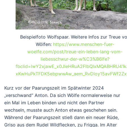
Beispielfoto Wolfspaar. Weitere Infos zur Treue v
Wölfen:
https://www.menschen-fuer-
woelfe.com/post/treue-ein-leben-lang-vom-
liebesschwur-der-w%C3%B6lfe?
fbclid=IwY2xjawE_x0JleHRuA2FlbQIxMQABHRU41
xKwHuPkTFDK5ebpwwAw_aem_RvDloy15avFWf2Zx
Kurz vor der Paarungszeit im Spätwinter 2024
„verschwand“ Anton. Da sich Wölfe normalerweise nur
ein Mal im Leben binden und nicht den Partner
wechseln, musste auch Anton etwas geschehen sein.
Während der Paarungszeit stieß dann ein neuer Rüde,
Griso aus dem Rudel Wildflecken, zu Frigga. Im Alter