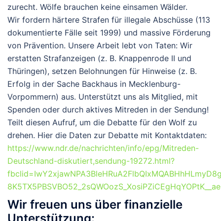
zurecht. Wölfe brauchen keine einsamen Wälder.
Wir fordern härtere Strafen für illegale Abschüsse (113
dokumentierte Fälle seit 1999) und massive Förderung
von Prävention.
Unsere Arbeit lebt von Taten: Wir
erstatten Strafanzeigen (z. B. Knappenrode II und
Thüringen), setzen Belohnungen für Hinweise (z. B.
Erfolg in der Sache Backhaus in Mecklenburg-
Vorpommern) aus. Unterstützt uns als Mitglied, mit
Spenden oder durch aktives Mitreden in der Sendung!
Teilt diesen Aufruf, um die Debatte für den Wolf zu
drehen. Hier die Daten zur Debatte mit Kontaktdaten:
https://www.ndr.de/nachrichten/info/epg/Mitreden-
Deutschland-diskutiert,sendung-19272.html?
fbclid=IwY2xjawNPA3BleHRuA2FlbQIxMQABHhHLmyD8g
8K5TX5PBSVBO52_2sQWOozS_XosiPZiCEgHqYOPtK__ae
Wir freuen uns über finanzielle
Unterstützung: