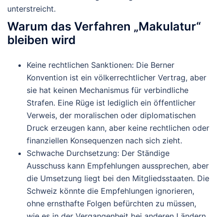
unterstreicht.
Warum
das
Verfahren
„Makulatur“
bleiben wird
Keine
rechtlichen
Sanktionen
:
Die
Berner
Konvention
ist
ein
völkerrechtlicher
Vertrag,
aber
sie
hat
keinen
Mechanismus
für
verbindliche
Strafen.
Eine
Rüge
ist
lediglich
ein
öffentlicher
Verweis,
der
moralischen
oder
diplomatischen
Druck
erzeugen
kann,
aber
keine
rechtlichen
oder
finanziellen
Konsequenzen
nach
sich
zieht.
Schwache
Durchsetzung
:
Der
Ständige
Ausschuss
kann
Empfehlungen
aussprechen,
aber
die
Umsetzung
liegt
bei
den
Mitgliedsstaaten.
Die
Schweiz
könnte
die
Empfehlungen
ignorieren,
ohne
ernsthafte
Folgen
befürchten
zu
müssen,
wie
es
in
der
Vergangenheit
bei
anderen
Ländern