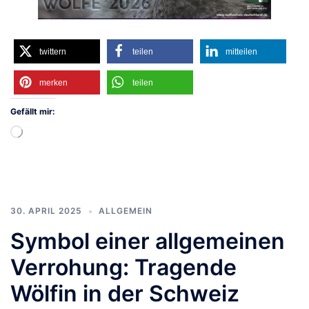
twittern
teilen
mitteilen
merken
teilen
Gefällt mir:
Wird
geladen …
30. APRIL 2025
ALLGEMEIN
Symbol einer allgemeinen
Verrohung: Tragende
Wölfin in der Schweiz