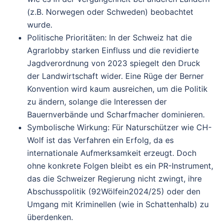
(z.
B.
Norwegen
oder
Schweden)
beobachtet
wurde.
Politische
Prioritäten
:
In
der
Schweiz
hat
die
Agrarlobby
starken
Einfluss
und
die
revidierte
Jagdverordnung
von
2023
spiegelt
den
Druck
der
Landwirtschaft
wider.
Eine
Rüge
der
Berner
Konvention
wird
kaum
ausreichen,
um
die
Politik
zu
ändern,
solange
die
Interessen
der
Bauernverbände
und
Scharfmacher
dominieren.
Symbolische
Wirkung
:
Für
Naturschützer
wie
CH-
Wolf
ist
das
Verfahren
ein
Erfolg,
da
es
internationale
Aufmerksamkeit
erzeugt.
Doch
ohne
konkrete
Folgen
bleibt
es
ein
PR-Instrument,
das
die
Schweizer
Regierung
nicht
zwingt,
ihre
Abschusspolitik
(92
Wölfe
in
2024/25)
oder
den
Umgang
mit
Kriminellen
(wie
in
Schattenhalb)
zu
überdenken.