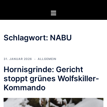
Zum
Inhalt
Menü
springen
umschalten
Schlagwort:
NABU
31. JANUAR 2026
ALLGEMEIN
Hornisgrinde: Gericht
stoppt grünes Wolfskiller-
Kommando