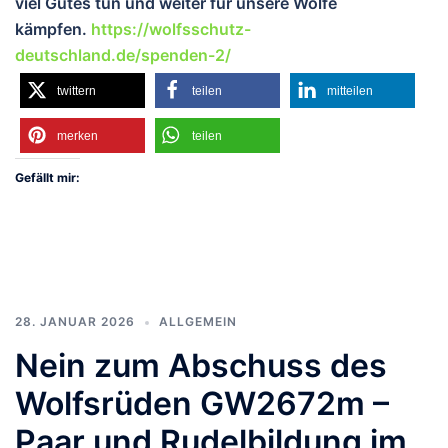
viel Gutes tun und wei
ter für unsere Wölfe
kämpfen.
https://wolfsschutz-
deutschland.de/spenden-2/
twittern
teilen
mitteilen
merken
teilen
Gefällt mir:
28. JANUAR 2026
ALLGEMEIN
Nein zum Abschuss des
Wolfsrüden GW2672m –
Paar und Rudelbildung im