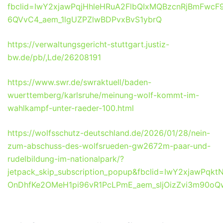
fbclid=IwY2xjawPqjHhleHRuA2FlbQIxMQBzcnRjBmFwc
6QVvC4_aem_1lgUZPZlwBDPvxBvS1ybrQ
https://verwaltungsgericht-stuttgart.justiz-
bw.de/pb/,Lde/26208191
https://www.swr.de/swraktuell/baden-
wuerttemberg/karlsruhe/meinung-wolf-kommt-im-
wahlkampf-unter-raeder-100.html
https://wolfsschutz-deutschland.de/2026/01/28/nein-
zum-abschuss-des-wolfsrueden-gw2672m-paar-und-
rudelbildung-im-nationalpark/?
jetpack_skip_subscription_popup&fbclid=IwY2xja
OnDhfKe2OMeH1pi96vR1PcLPmE_aem_sljOizZvi3m90oQ