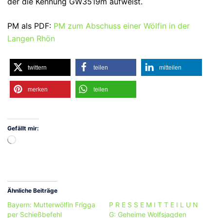
der die Kennung GW3519m aufweist.
PM als PDF:
PM zum Abschuss einer Wölfin in der
Langen Rhön
twittern
teilen
mitteilen
merken
teilen
Gefällt mir:
Wird
geladen …
Ähnliche Beiträge
Bayern: Mutterwölfin Frigga
P R E S S E M I T T E I L U N
per Schießbefehl
G: Geheime Wolfsjagden