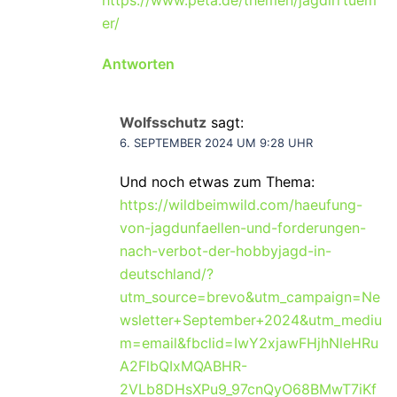
https://www.peta.de/themen/jagdirrtuem
er/
Antworten
Wolfsschutz
sagt:
6. SEPTEMBER 2024 UM 9:28 UHR
Und noch etwas zum Thema:
https://wildbeimwild.com/haeufung-
von-jagdunfaellen-und-forderungen-
nach-verbot-der-hobbyjagd-in-
deutschland/?
utm_source=brevo&utm_campaign=Ne
wsletter+September+2024&utm_mediu
m=email&fbclid=IwY2xjawFHjhNleHRu
A2FlbQIxMQABHR-
2VLb8DHsXPu9_97cnQyO68BMwT7iKf