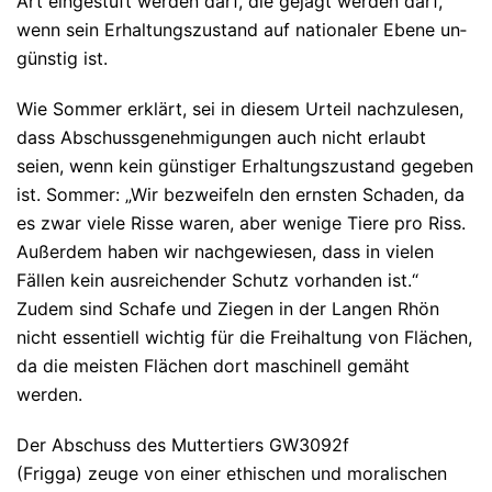
Art ein­ge­stuft wer­den darf, die ge­jagt wer­den darf,
wenn sein Er­hal­tungs­zu­stand auf na­tio­na­ler Ebene un­
güns­tig ist.
Wie Sommer erklärt, sei in diesem Urteil nachzulesen,
dass Abschussgenehmigungen auch nicht erlaubt
seien, wenn kein günstiger Erhaltungszustand gegeben
ist. Sommer: „Wir bezweifeln den ernsten Schaden, da
es zwar viele Risse waren, aber wenige Tiere pro Riss.
Außerdem haben wir nachgewiesen, dass in vielen
Fällen kein ausreichender Schutz vorhanden ist.“
Zudem sind Schafe und Ziegen in der Langen Rhön
nicht essentiell wichtig für die Freihaltung von Flächen,
da die meisten Flächen dort maschinell gemäht
werden.
Der Abschuss des Muttertiers GW3092f
(Frigga) zeuge von einer ethischen und moralischen