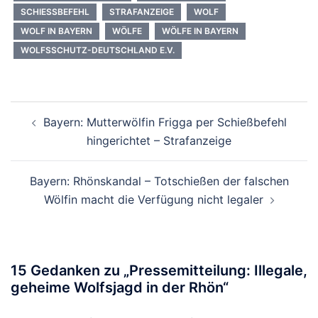
SCHIESSBEFEHL
STRAFANZEIGE
WOLF
WOLF IN BAYERN
WÖLFE
WÖLFE IN BAYERN
WOLFSSCHUTZ-DEUTSCHLAND E.V.
Beitragsnavigation
Bayern: Mutterwölfin Frigga per Schießbefehl
hingerichtet – Strafanzeige
Bayern: Rhönskandal – Totschießen der falschen
Wölfin macht die Verfügung nicht legaler
15 Gedanken zu „
Pressemitteilung: Illegale,
geheime Wolfsjagd in der Rhön
“