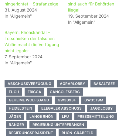
hingerichtet – Strafanzeige
sind auch für Behörden
31. August 2024
illegal
In "Allgemein"
19. September 2024
In "Allgemein"
Bayern: Rhönskandal –
Totschießen der falschen
Wölfin macht die Verfügung
nicht legaler
7. September 2024
In "Allgemein"
ABSCHUSSVERFÜGUNG
AGRARLOBBY
BASALTSEE
EUGH
FRIGGA
GANGOLFSBERG
GEHEIME WOLFSJAGD
GW3093F
GW3519M
HEIDELSTEIN
ILLEGALER ABSCHUSS
JAGDLOBBY
JÄGER
LANGE RHÖN
LFU
PRESSEMITTEILUNG
RANGER
REGIERUNG UNTERFRANKEN
REGIERUNGSPRÄSIDENT
RHÖN-GRABFELD