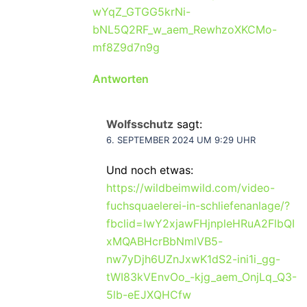
wYqZ_GTGG5krNi-
bNL5Q2RF_w_aem_RewhzoXKCMo-
mf8Z9d7n9g
Antworten
Wolfsschutz
sagt:
6. SEPTEMBER 2024 UM 9:29 UHR
Und noch etwas:
https://wildbeimwild.com/video-
fuchsquaelerei-in-schliefenanlage/?
fbclid=IwY2xjawFHjnpleHRuA2FlbQI
xMQABHcrBbNmlVB5-
nw7yDjh6UZnJxwK1dS2-ini1i_gg-
tWI83kVEnvOo_-kjg_aem_OnjLq_Q3-
5lb-eEJXQHCfw