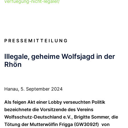
verfuegung-nicht-legaler/
P R E S S E M I T T E I L U N G
Illegale, geheime Wolfsjagd in der
Rhön
Hanau, 5. September 2024
Als feigen Akt einer Lobby verseuchten Politik
bezeichnete die Vorsitzende des Vereins
Wolfsschutz-Deutschland e.V., Brigitte Sommer, die
Tötung der Mutterwölfin Frigga (GW3092f)
von