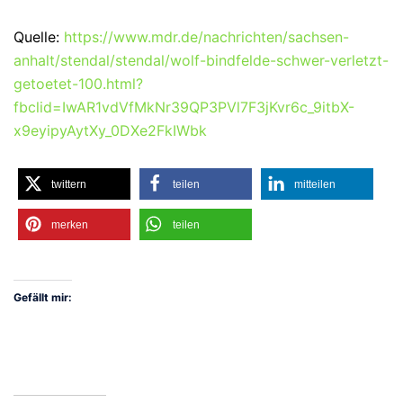
Quelle:
https://www.mdr.de/nachrichten/sachsen-
anhalt/stendal/stendal/wolf-bindfelde-schwer-verletzt-
getoetet-100.html?
fbclid=IwAR1vdVfMkNr39QP3PVl7F3jKvr6c_9itbX-
x9eyipyAytXy_0DXe2FkIWbk
twittern
teilen
mitteilen
merken
teilen
Gefällt mir: