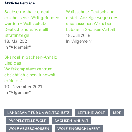
Ähnliche Beiträge
Sachsen-Anhalt: erneut
Wolfsschutz Deutschland
erschossener Wolf gefunden
erstellt Anzeige wegen des
worden – Wolfsschutz-
erschossenen Wolfs bei
Deutschland e. V. stellt
Lübars in Sachsen-Anhalt
Strafanzeige
18. Juli 2018
13. Mai 2021
In "Allgemein"
In "Allgemein"
Skandal in Sachsen-Anhalt:
Ließ das
Wolfskompetenzzentrum
absichtlich einen Jungwolf
erfrieren?
10. Dezember 2021
In "Allgemein"
LANDESAMT FÜR UMWELTSCHUTZ
LEITLINIE WOLF
MDR
PÄPPELSTELLE WOLF
SACHSEN-ANHALT
WOLF ABGESCHOSSEN
WOLF EINGESCHLÄFERT