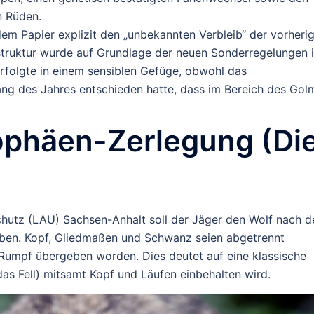
n Rüden.
em Papier explizit den „unbekannten Verbleib“ der vorheri
lstruktur wurde auf Grundlage der neuen Sonderregelungen 
folgte in einem sensiblen Gefüge, obwohl das
ng des Jahres entschieden hatte, dass im Bereich des Gol
rophäen-Zerlegung (Di
utz (LAU) Sachsen-Anhalt soll der Jäger den Wolf nach 
ben. Kopf, Gliedmaßen und Schwanz seien abgetrennt
 Rumpf übergeben worden. Dies deutet auf eine klassische
das Fell) mitsamt Kopf und Läufen einbehalten wird.