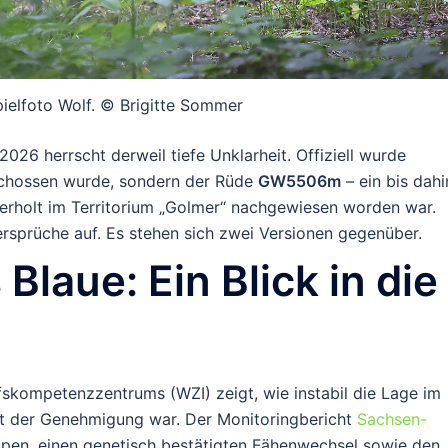
pielfoto Wolf. © Brigitte Sommer
26 herrscht derweil tiefe Unklarheit. Offiziell wurde
rschossen wurde, sondern der Rüde
GW5506m
– ein bis dahi
ederholt im Territorium „Golmer“ nachgewiesen worden war.
rsprüche auf. Es stehen sich zwei Versionen gegenüber.
Blaue: Ein Blick in die
olfskompetenzzentrums (WZI) zeigt, wie instabil die Lage im
kt der Genehmigung war. Der Monitoringbericht
Sachsen-
lpen, einen genetisch bestätigten Fähenwechsel sowie den