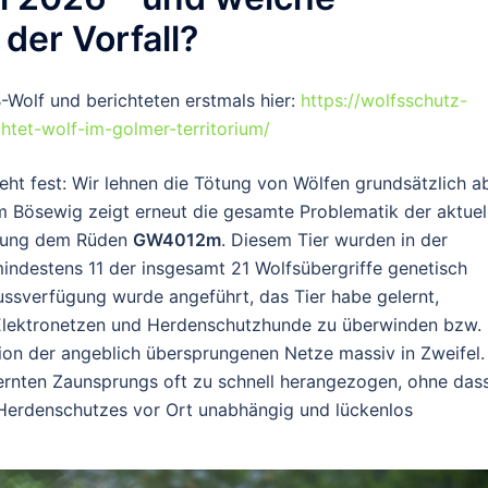
 der Vorfall?
-Wolf und berichteten erstmals hier:
https://wolfsschutz-
htet-wolf-im-golmer-territorium/
eht fest: Wir lehnen die Tötung von Wölfen grundsätzlich a
 Bösewig zeigt erneut die gesamte Problematik der aktuel
rdnung dem Rüden
GW4012m
. Diesem Tier wurden in der
mindestens 11 der insgesamt 21 Wolfsübergriffe genetisch
ssverfügung wurde angeführt, das Tier habe gelernt,
Elektronetzen und Herdenschutzhunde zu überwinden bzw.
ion der angeblich übersprungenen Netze massiv in Zweifel.
ernten Zaunsprungs oft zu schnell herangezogen, ohne das
s Herdenschutzes vor Ort unabhängig und lückenlos