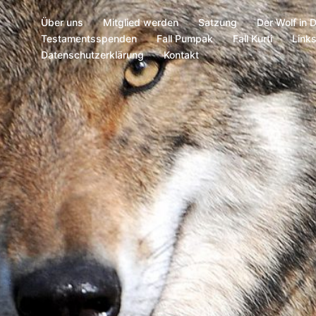
Über uns
Mitglied werden
Satzung
Der Wolf in 
Testamentsspenden
Fall Pumpak
Fall Kurti
Link
Datenschutzerklärung
Kontakt