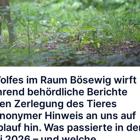
olfes im Raum Bösewig wirft
hrend behördliche Berichte
hen Zerlegung des Tieres
anonymer Hinweis an uns
auf
lauf hin. Was passierte in de
i 2026 – und welche