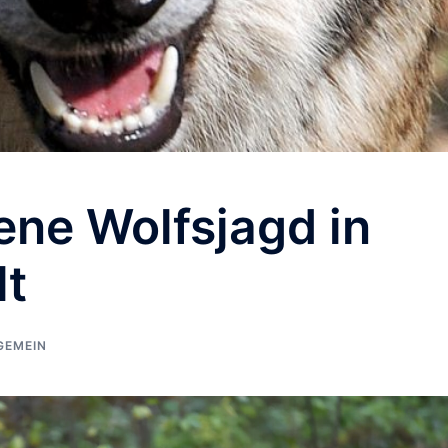
ene Wolfsjagd in
lt
GEMEIN