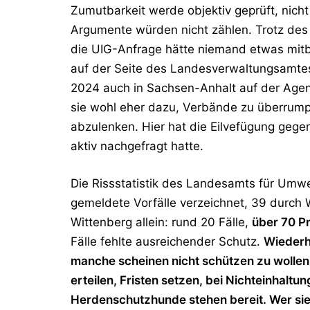
Zumutbarkeit werde objektiv geprüft, nich
Argumente würden nicht zählen.
Trotz des
die UIG-Anfrage hätte niemand etwas mitb
auf der Seite des Landesverwaltungsamtes
2024 auch in Sachsen-Anhalt auf der Agend
sie wohl eher dazu, Verbände zu überrump
abzulenken. Hier hat die Eilvefügung gege
aktiv nachgefragt hatte.
Die Rissstatistik des Landesamts für Umw
gemeldete Vorfälle
verzeichnet,
39 durch 
Wittenberg allein:
rund 20 Fälle
,
über 70 P
Fälle fehlte ausreichender Schutz
.
Wiederh
manche scheinen nicht schützen zu wollen
erteilen, Fristen setzen, bei Nichteinhal
Herdenschutzhunde stehen bereit. Wer sie n