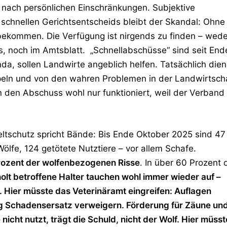
t nach persönlichen Einschränkungen. Subjektive
 schnellen Gerichtsentscheids bleibt der Skandal: Ohne
ekommen. Die Verfügung ist nirgends zu finden – wede
, noch im Amtsblatt. „Schnellabschüsse“ sind seit End
a, sollen Landwirte angeblich helfen. Tatsächlich die
eln und von den wahren Problemen in der Landwirtsch
n den Abschuss wohl nur funktioniert, weil der Verband
eltschutz spricht Bände: Bis Ende Oktober 2025 sind
47
Wölfe
,
124 getötete Nutztiere
– vor allem Schafe.
rozent der wolfenbezogenen Risse
. In
über 60 Prozent 
olt betroffene Halter tauchen wohl immer wieder auf –
. Hier müsste das
Veterinäramt eingreifen
: Auflagen
tung Schadensersatz verweigern. Förderung für Zäune un
icht nutzt, trägt die Schuld, nicht der Wolf. Hier müss