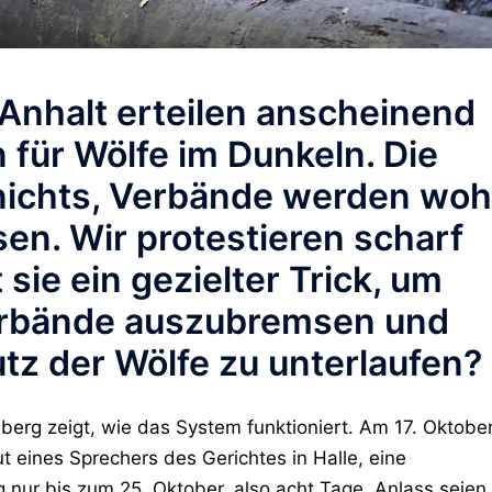
Anhalt erteilen anscheinend
für Wölfe im Dunkeln. Die
 nichts, Verbände werden woh
n. Wir protestieren scharf
 sie ein gezielter Trick, um
erbände auszubremsen und
tz der Wölfe zu unterlaufen?
nberg zeigt, wie das System funktioniert. Am
17. Oktobe
eines Sprechers des Gerichtes in Halle, eine
g nur bis zum
25. Oktober
, also acht Tage. Anlass seien