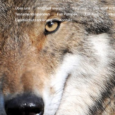
Über uns
Mitglied werden
Satzung
Der Wolf in 
Testamentsspenden
Fall Pumpak
Fall Kurti
Link
Datenschutzerklärung
Kontakt