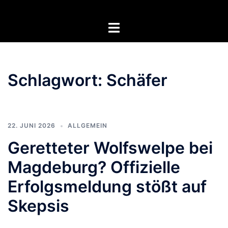
Zum
Inhalt
Menü
springen
umschalten
Schlagwort:
Schäfer
22. JUNI 2026
ALLGEMEIN
Geretteter Wolfswelpe bei
Magdeburg? Offizielle
Erfolgsmeldung stößt auf
Skepsis