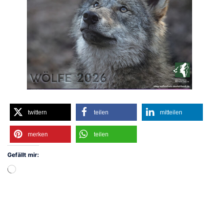
twittern
teilen
mitteilen
merken
teilen
Gefällt mir:
Wird
geladen …