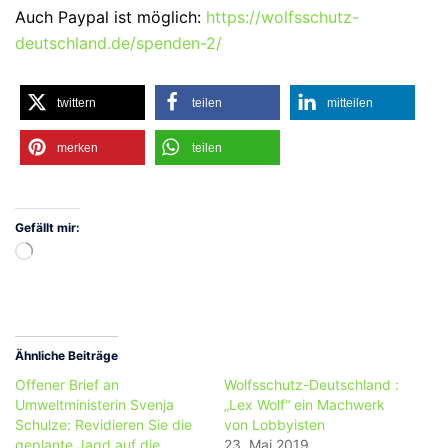
Auch Paypal ist möglich:
https://wolfsschutz-
deutschland.de/spenden-2/
twittern
teilen
mitteilen
merken
teilen
Gefällt mir:
Wird
geladen …
Ähnliche Beiträge
Offener Brief an
Wolfsschutz-Deutschland :
Umweltministerin Svenja
„Lex Wolf“ ein Machwerk
Schulze: Revidieren Sie die
von Lobbyisten
geplante Jagd auf die
23. Mai 2019