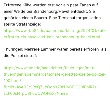
Erfrorene Kühe wurden erst vor ein paar Tagen auf
einer Weide bei Brandenburg/Havel entdeckt. Sie
gehörten einem Bauern. Eine Tierschutzorganisation
stellte Strafanzeige:
https://www.rbb24.de/panorama/beitrag/2024/01/kuh-
erfroren-eis-havelland-kalt-brandenburg-havel.html
Thüringen: Mehrere Lämmer waren bereits erfroren als
die Polizei eintraf:
https://www.mdr.de/nachrichten/thueringen/mitte-
thueringen/soemmerda/schafe-gerettet-kaelte-polizei-
100.html?
fbclid=IwAR3r9ReQZJbOqbX78N1VOECQ3lBoiR7s-
scF00sN_pU8hvwOWQHnX7NnnrE