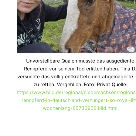
Unvorstellbare Qualen musste das ausgediente
Rennpferd vor seinem Tod erlitten haben. Tina D
versuchte das völlig entkräftete und abgemagerte 
zu retten. Vergeblich. Foto: Privat Quelle:
https://www.bild.de/regional/niedersachsen/regional
rennpferd-in-deutschland-verhungert-so-royal-lit
wochenlang-86730938.bild.html