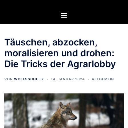
Zum
Inhalt
Menü
springen
umschalten
Täuschen, abzocken,
moralisieren und drohen:
Die Tricks der Agrarlobby
VON
WOLFSSCHUTZ
14. JANUAR 2024
ALLGEMEIN