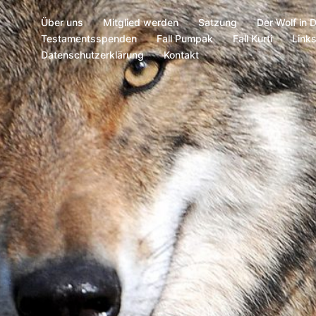
Über uns
Mitglied werden
Satzung
Der Wolf in 
Testamentsspenden
Fall Pumpak
Fall Kurti
Link
Datenschutzerklärung
Kontakt