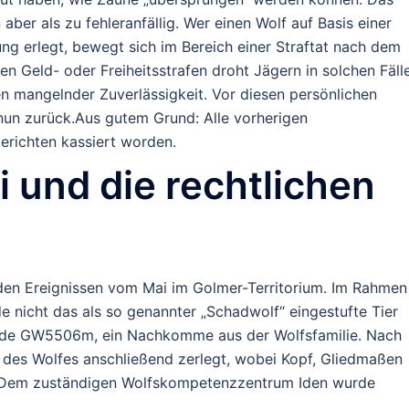
 aber als zu fehleranfällig. Wer einen Wolf auf Basis einer
g erlegt, bewegt sich im Bereich einer Straftat nach dem
 Geld- oder Freiheitsstrafen droht Jägern in solchen Fäll
 mangelnder Zuverlässigkeit. Vor diesen persönlichen
 nun zurück.Aus gutem Grund: Alle vorherigen
richten kassiert worden.
i und die rechtlichen
s den Ereignissen vom Mai im Golmer-Territorium. Im Rahmen
nicht das als so genannter „Schadwolf“ eingestufte Tier
Rüde GW5506m, ein Nachkomme aus der Wolfsfamilie. Nach
des Wolfes anschließend zerlegt, wobei Kopf, Gliedmaßen
. Dem zuständigen Wolfskompetenzzentrum Iden wurde