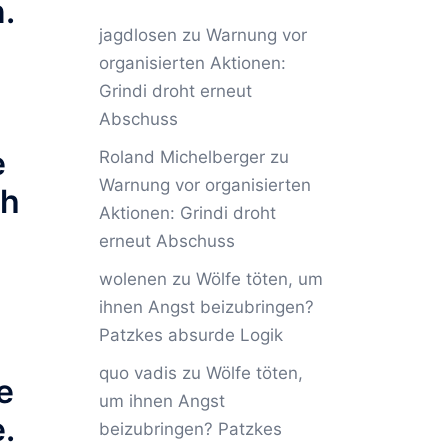
.
jagdlosen
zu
Warnung vor
organisierten Aktionen:
Grindi droht erneut
Abschuss
e
Roland Michelberger
zu
Warnung vor organisierten
ch
Aktionen: Grindi droht
erneut Abschuss
wolenen
zu
Wölfe töten, um
ihnen Angst beizubringen?
Patzkes absurde Logik
quo vadis
zu
Wölfe töten,
e
um ihnen Angst
e.
beizubringen? Patzkes