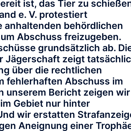
reit ist, das Tier zu schießen
nd e. V. protestiert
e anhaltenden behördlichen
zum Abschuss freizugeben.
schüsse grundsätzlich ab. Di
 Jägerschaft zeigt tatsächli
ng über die rechtlichen
em fehlerhaften Abschuss im
In unserem Bericht zeigen wir
im Gebiet nur hinter
nd wir erstatten Strafanzeig
gen Aneignung einer Trophä