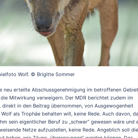
pielfoto Wolf. © Brigitte Sommer
ie neu erteilte Abschussgenehmigung im betroffenen Gebie
ger die Mitwirkung verweigern. Der MDR berichtet zudem im
, direkt in den Beitrag übernommen, von Ausgewogenheit
 Wolf als Trophäe behalten will, keine Rede. Auch davon, d
 ihm sein eigentlicher Beruf zu „schwer“ gewesen wäre und 
bweisende Netze aufzustellen, keine Rede. Angeblich soll di
ut haben, wie Zäune „übersprungen“ werden können. Das